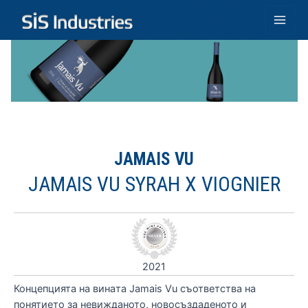
Skip
to
Main
content
Men
JAMAIS VU
JAMAIS VU SYRAH X VIOGNIER
2021
Концепцията на винaта Jamais Vu съответства на
понятието за невижданото, новосъздаденото и