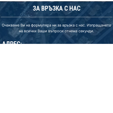
ЗА ВРЪЗКА С НАС
Очакваме Ви на формуляра ни за връзка с нас. Изпращането
на всички Ваши въпроси отнема секунди.
АДРЕС:
бул. Джеймс Баучер 83-85, София 1407, България
phone: (+359) 2 962 20 30 mob: (+359) 885777977
email: export@sisindustries.bg
email: sales@sisindustries.bg
SIS Industries representative in USA
email: office.usa@sisindustries.bg
тел: +12025097661
Политика за поверителност
Cookie
policy