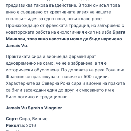
предизвиква такова въздействие. В този смисъл това
вино е създадено от креативната визия на нашите
енолози – идея за едно ново, невиждано розе.
Произхождащо от френската традиция, но завършено с
новаторската работа на енологичния екип на изба
Братя
Минкови, това вино наистина може да бъде наречено
Jamais Vu
.
Практиката сира и вионие да ферментират
едновременно не само, че не е забранена, а тя е
исторически обусловена. По долината на река Рона във
Франция се практикува от повече от 500 години.
Характерните за Северна Рона сира и вионие на пракита
са били засаждани един до друг и смесването им е
било логично и традиционно.
Jamais Vu Syrah x Viognier
Сорт:
Сира, Вионие
Реколта:
2016