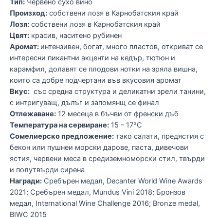
Тип:
Червено сухо вино
Произход:
собствени лозя в Карнобатския край
Лозя:
собствени лозя в Карнобатския край
Цвят:
красив, наситено рубинен
Аромат:
интензивен, богат, много пластов, откриват се
интересни пикантни акценти на кедър, тютюн и
карамфил, долавят се плодови нотки на зряла вишна,
които са добре подчертани във вкусовия аромат
Вкус:
със средна структура и деликатни зрели танини,
с интригуващ, дълъг и запомянщ се финал
Отлежаване:
12 месеца в бъчви от френски дъб
Температура на сервиране:
15 – 17°C
Сомелиерско предложение:
тако салати, предястия с
бекон или пушнеи морски дарове, паста, дивечови
ястия, червени меса в средиземноморски стил, твърди
и полутвърди сирена
Награди:
Сребърен медал, Decanter World Wine Awards
2021; Сребърен медал, Mundus Vini 2018; Бронзов
медал, International Wine Challenge 2016; Bronze medal,
BIWC 2015