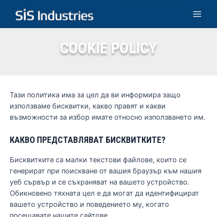
Skip
to
Main
content
Men
COOKIE POLICY
Тази политика има за цел да ви информира защо
използваме бисквитки, какво правят и какви
възможности за избор имате относно използването им.
КАКВО ПРЕДСТАВЛЯВАТ БИСКВИТКИТЕ?
Бисквитките са малки текстови файлове, които се
генерират при поискване от вашия браузър към нашия
уеб сървър и се съхраняват на вашето устройство.
Обикновено тяхната цел е да могат да идентифицират
вашето устройство и поведението му, когато
посещавате нашите сайтове.