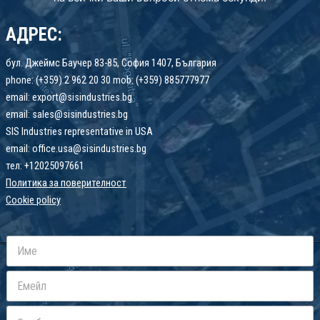
АДРЕС:
бул. Джеймс Баучер 83-85, София 1407, България
phone: (+359) 2 962 20 30 mob: (+359) 885777977
email: export@sisindustries.bg
email: sales@sisindustries.bg
SIS Industries representative in USA
email: office.usa@sisindustries.bg
тел: +12025097661
Политика за поверителност
Cookie
policy