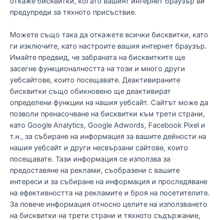
откаже бисквитки, когато вашият интернет браузър ви
предупреди за тяхното присъствие.
Можете също така да откажете всички бисквитки, като
ги изключите, като настроите вашия интернет браузър.
Имайте предвид, че забраната на бисквитките ще
засегне функционалността на този и много други
уебсайтове, които посещавате. Деактивираните
бисквитки също обикновено ще деактивират
определени функции на нашия уебсайт. Сайтът може да
позволи пренасочване на бисквитки към трети страни,
като Google Analytics, Google Adwords, Facebook Pixel и
т.н., за събиране на информация за вашите дейности на
нашия уебсайт и други несвързани сайтове, които
посещавате. Тази информация се използва за
предоставяне на реклами, съобразени с вашите
интереси и за събиране на информация и проследяване
на ефективността на рекламите и броя на посетителите.
За повече информация относно целите на използването
на бисквитки на трети страни и тяхното съдържание,