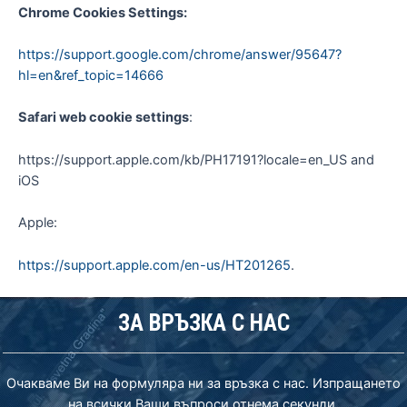
Chrome Cookies Settings:
https://support.google.com/chrome/answer/95647?
hl=en&ref_topic=14666
Safari web cookie settings
:
https://support.apple.com/kb/PH17191?locale=en_US and
iOS
Apple:
https://support.apple.com/en-us/HT201265
.
ЗА ВРЪЗКА С НАС
Очакваме Ви на формуляра ни за връзка с нас. Изпращането
на всички Ваши въпроси отнема секунди.