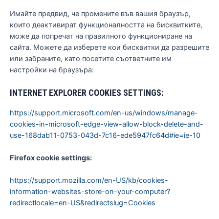
Имайте предвид, че промените във вашия браузър,
които деактивират функционалността на бисквитките,
може да попречат на правилното функциониране на
сайта. Можете да изберете кои бисквитки да разрешите
или забраните, като посетите съответните им
настройки на браузъра:
INTERNET EXPLORER COOKIES SETTINGS:
https://support.microsoft.com/en-us/windows/manage-
cookies-in-microsoft-edge-view-allow-block-delete-and-
use-168dab11-0753-043d-7c16-ede5947fc64d#ie=ie-10
Firefox cookie settings:
https://support.mozilla.com/en-US/kb/cookies-
information-websites-store-on-your-computer?
redirectlocale=en-US&redirectslug=Cookies