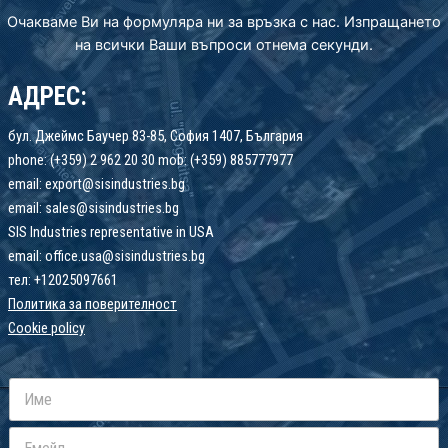
Очакваме Ви на формуляра ни за връзка с нас. Изпращането
на всички Ваши въпроси отнема секунди.
АДРЕС:
бул. Джеймс Баучер 83-85, София 1407, България
phone: (+359) 2 962 20 30 mob: (+359) 885777977
email: export@sisindustries.bg
email: sales@sisindustries.bg
SIS Industries representative in USA
email: office.usa@sisindustries.bg
тел: +12025097661
Политика за поверителност
Cookie
policy