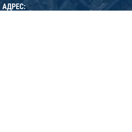
АДРЕС:
бул. Джеймс Баучер 83-85, София 1407, България
phone: (+359) 2 962 20 30 mob: (+359) 885777977
email: export@sisindustries.bg
email: sales@sisindustries.bg
SIS Industries representative in USA
email: office.usa@sisindustries.bg
тел: +12025097661
Политика за поверителност
Cookie
policy