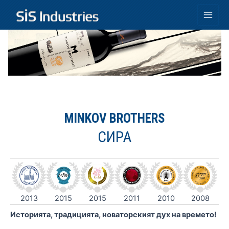
Skip
to
Main
content
Men
MINKOV BROTHERS
СИРА
2013
2015
2015
2011
2010
2008
Историята, традицията, новаторският дух на времето!
И