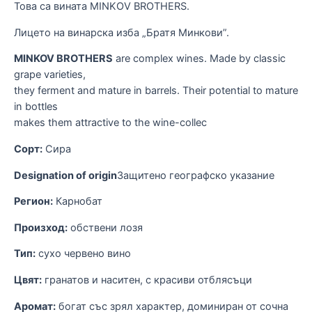
Това са вината MINKOV BROTHERS.
Т
Лицето на винарска изба „Братя Минкови”.
Л
!
MINKOV BROTHERS
are complex wines. Made by classic
M
grape varieties,
к
they ferment and mature in barrels. Their potential to mature
д
in bottles
б
makes them attractive to the wine-collec
С
Сорт:
Сира
К
Р
Designation of origin
Защитено географско указание
П
Т
Регион:
Карнобат
Ц
Произход:
обствени лозя
А
ч
Тип:
сухо червено вино
в
В
Цвят:
гранатов и наситен, с красиви отблясъци
п
Аромат:
богат със зрял характер, доминиран от сочна
ф