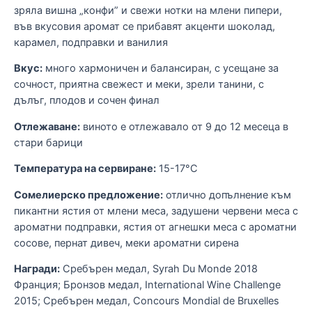
зряла вишна „конфи” и свежи нотки на млени пипери,
О
във вкусовия аромат се прибавят акценти шоколад,
с
карамел, подправки и ванилия
Т
С
Вкус:
много хармоничен и балансиран, с усещане за
г
сочност, приятна свежест и меки, зрели танини, с
р
дълъг, плодов и сочен финал
ф
с
Отлежаване:
виното е отлежавало от 9 до 12 месеца в
ч
стари барици
а
Н
;
Температура на сервиране:
15-17°С
2
Б
Сомелиерско предложение:
отлично допълнение към
м
пикантни ястия от млени меса, задушени червени меса с
I
ароматни подправки, ястия от агнешки меса с ароматни
Б
сосове, пернат дивеч, меки ароматни сирена
С
Награди:
Сребърен медал, Syrah Du Monde 2018
м
Франция; Бронзов медал, International Wine Challenge
2015; Сребърен медал, Concours Mondial de Bruxelles