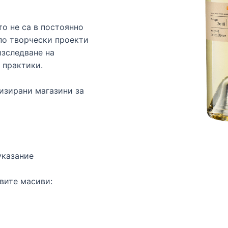
о не са в постоянно
по творчески проекти
изследване на
 практики.
изирани магазини за
указание
вите масиви: