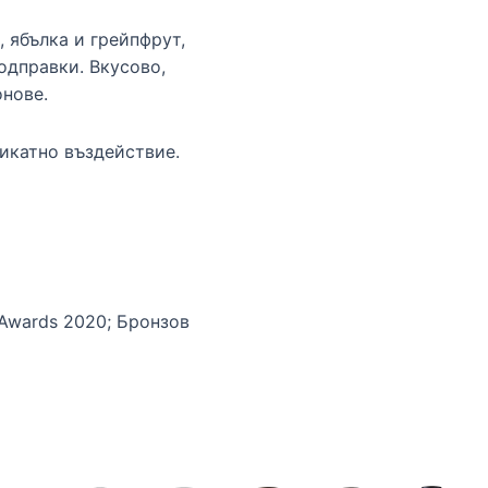
, ябълка и грейпфрут,
одправки. Вкусово,
онове.
ликатно въздействие.
 Awards 2020; Бронзов