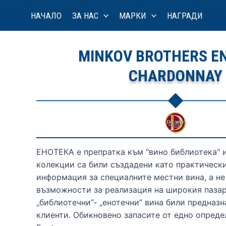
Skip
НАЧАЛО
ЗА НАС
МАРКИ
НАГРАДИ
to
content
MINKOV BROTHERS E
CHARDONNAY
ЕНОТЕКА е препратка към "вино библиотека" и
колекции са били създадени като практическ
информация за специалните местни вина, а не
възможности за реализация на широкия пазар
„библиотечни”- „енотечни” вина били предназ
клиенти. Обикновено запасите от едно опреде