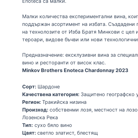
Enoteca са малки.
Малки количества експериментални вина, коит
поддържан асортимент на избата. Създадени 
на технолозите от Изба Братя Минкови с цел 
тероари, видове бъчви или нови технологични
Предназначение: ексклузивни вина за специал
вино и ресторанти от висок клас.
Minkov Brothers Enoteca Chardonnay 2023
Сорт:
Шардоне
Качествена категория:
Защитено географско 
Регион:
Тракийска низина
Произход:
собственми лозя, местност на лозо
Лозенска Река
Тип:
сухо бяло вино
Цвят:
светло златист, блестящ