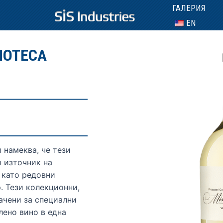
ГАЛЕРИЯ
EN
NOTECA
 намеква, че тези
и източник на
 като редовни
. Тези колекционни,
начени за специални
лено вино в една