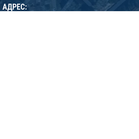
АДРЕС:
бул. Джеймс Баучер 83-85, София 1407, България
phone: (+359) 2 962 20 30 mob: (+359) 885777977
email: export@sisindustries.bg
email: sales@sisindustries.bg
SIS Industries representative in USA
email: office.usa@sisindustries.bg
тел: +12025097661
Политика за поверителност
Cookie
policy