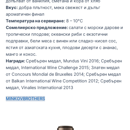
допълват от ванилия, сметана и кора от хляб
а
Вкус:
добра плътност, мека свежест и дълъг
а
ароматичен финал
В
Температура на сервиране:
8 – 10°C
с
Сомелиерско предложение:
салати с морски дарове и
О
тропически плодове; океански риби с екзотични
л
подправки, бели меса с винен или сладко-кисел сос,
п
.
ястия от азиатската кухня, плодови десерти с ананас,
Т
манго и кокос.
С
Награди:
Сребърен медал, Mundus Vini 2016; Сребърен
з
медал, International Wine Challenge 2015; Златен медал
с
18
от Concours Mondial de Bruxelles 2014; Сребърен медал
р
от Balkan International Wine Competition 2012; Сребърен
п
медал, Vinalies International 2013
Н
м
MINKOVBROTHERS
I
В
З
Б
м