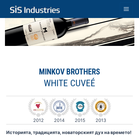
Skip
to
Main
content
Men
MINKOV BROTHERS
WHITE CUVEÉ
2012
2014
2015
2013
Историята, традицията, новаторският дух на времето!