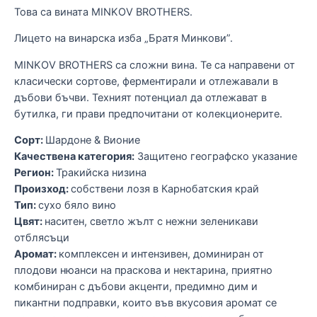
Това са вината MINKOV BROTHERS.
Лицето на винарска изба „Братя Минкови”.
И
MINKOV BROTHERS са сложни вина. Те са направени от
Т
класически сортове, ферментирали и отлежавали в
Л
дъбови бъчви. Техният потенциал да отлежават в
бутилка, ги прави предпочитани от колекционерите.
M
к
Сорт:
Шардоне & Вионие
д
Качествена категория:
Защитено географско указание
б
Регион:
Тракийска низина
e
Произход:
собствени лозя в Карнобатския край
С
m
Тип:
сухо бяло вино
К
Цвят:
наситен, светло жълт с нежни зеленикави
Р
отблясъци
П
ен
Аромат:
комплексен и интензивен, доминиран от
Т
о
плодови нюанси на праскова и нектарина, приятно
Ц
и
комбиниран с дъбови акценти, предимно дим и
я
пикантни подправки, които във вкусовия аромат се
А